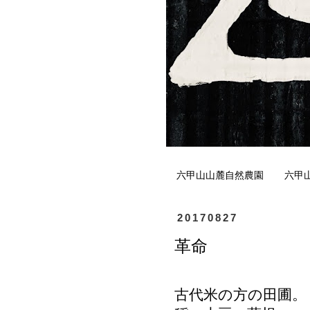
六甲山山麓自然農園
六甲
20170827
革命
古代米の方の田圃。