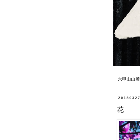
六甲山山麓
2018032
花