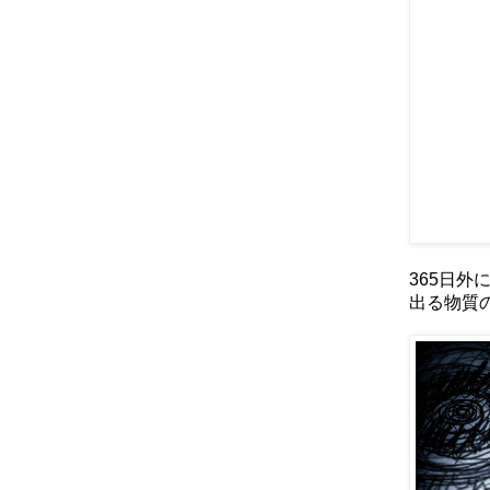
365日
出る物質