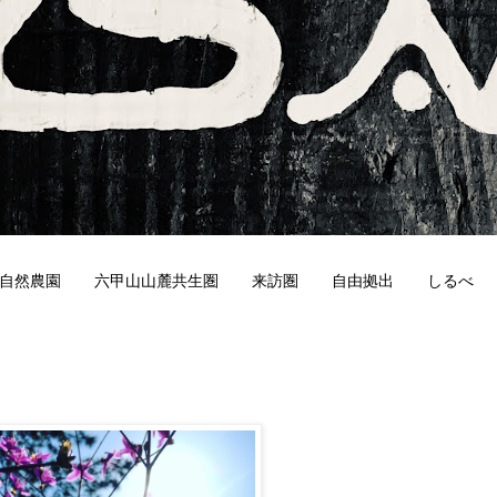
自然農園
六甲山山麓共生圏
来訪圏
自由拠出
しるべ
7