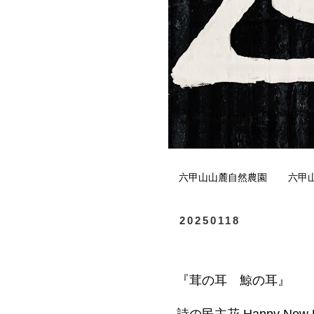
六甲山山麓自然農園
六甲
20250118
『茸の耳 鯨の耳』
詩の民主花 Happy New E