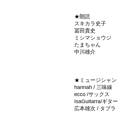
★朗読
スキカラ史子
冨田貴史
ミシマショウジ
たまちゃん
中川雄介
★ミュージシャン
hannah / 三味線
ecco /サックス
IsaGuitarra/ギター
広本雄次 / タブラ