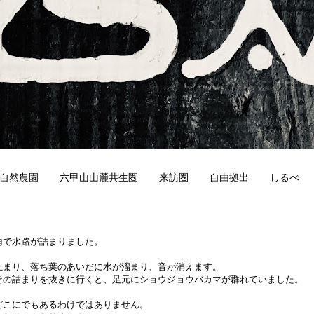
自然農園
六甲山山麓共生圏
来訪圏
自由拠出
しるべ
6
雨で水路が詰まりました。
止まり、落ち葉のあいだに水が溜まり、音が消えます。
その詰まりを抜きに行くと、足元にショウジョウバカマが群れていました。
どこにでもあるわけではありません。