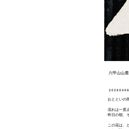
六甲山山麓
2026040
おとといの
流れは一度
昨日の朝、
この花は、