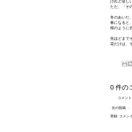
けれど珍し
ただ、「そ
冬のあいだ
春になると
桜のように
先ほどまで
花だけは、
0 件の
コメント
次の投稿
登録:
コメントの