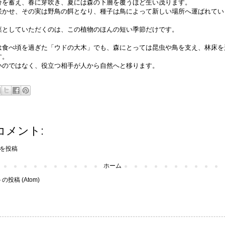
分を蓄え、春に芽吹き、夏には森の下層を覆うほど生い茂ります。
咲かせ、その実は野鳥の餌となり、種子は鳥によって新しい場所へ運ばれてい
菜としていただくのは、この植物のほんの短い季節だけです。
は食べ頃を過ぎた「ウドの大木」でも、森にとっては昆虫や鳥を支え、林床を
す。
いのではなく、役立つ相手が人から自然へと移ります。
コメント:
を投稿
ホーム
投稿 (Atom)