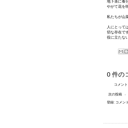
地下茎に養
やがて花を
私たちが山
人にとって
切な存在で
役に立たな
0 件の
コメント
次の投稿
登録:
コメントの