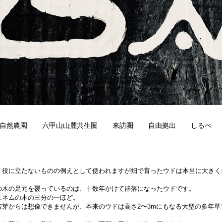
自然農園
六甲山山麓共生圏
来訪圏
自由拠出
しるべ
7
、役に立たないものの例えとして使われますが畑で育ったウドは本当に大きく
の木の足元を覆っているのは、十数年かけて群落になったウドです。
にネムの木の三分の一ほど。
若芽からは想像できませんが、本来のウドは高さ2〜3mにもなる大型の多年草