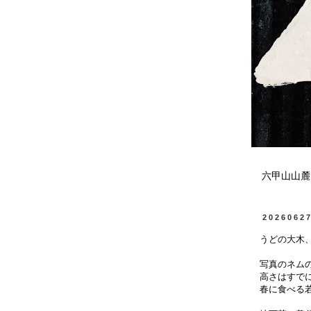
六甲山山麓
2026062
うどの大木
写真のネム
高さはすで
春に食べる