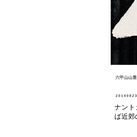
六甲山山麓
2014082
ナント
ば近郊