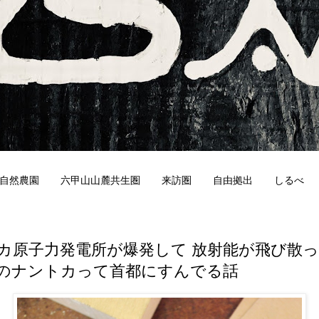
自然農園
六甲山山麓共生圏
来訪圏
自由拠出
しるべ
3
カ原子力発電所が爆発して 放射能が飛び散
のナントカって首都にすんでる話