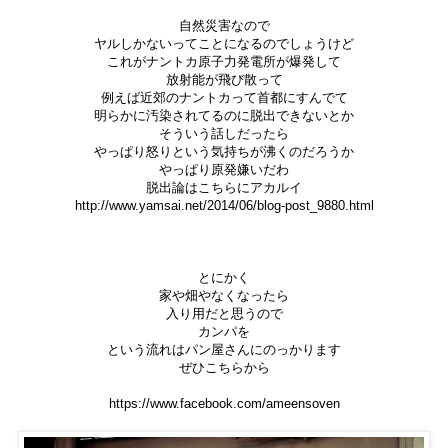
自然災害なので
ヤルしかないってことになるのでしょうけど
これがナントカ原子力発電所が爆発して
放射能が飛び散って
例えば近郊のナントカって首都にすんでて
明らかに汚染されてるのに脱出できないとか
そういう話しだったら
やっぱり怒りという気持ちが沸くのだろうか
やっぱり原発嫌いだわ
脱出論はこちらにアカルイ
http://www.yamsai.net/2014/06/blog-post_9880.html
とにかく
家や畑やなくなったら
入り用だと思うので
カンパを
という流れはパン屋さんにのっかります
ぜひこちらから
https://www.facebook.com/ameensoven