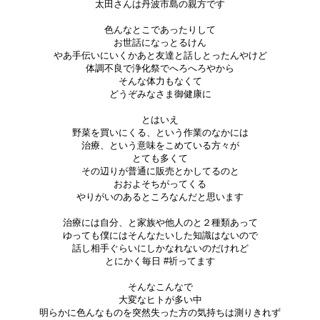
太田さんは丹波市島の親方です
色んなとこであったりして
お世話になっとるけん
やあ手伝いにいくかあと友達と話しとったんやけど
体調不良で浄化祭でへろへろやから
そんな体力もなくて
どうぞみなさま御健康に
とはいえ
野菜を買いにくる、という作業のなかには
治療、という意味をこめている方々が
とても多くて
その辺りが普通に販売とかしてるのと
おおよそちがってくる
やりがいのあるところなんだと思います
治療には自分、と家族や他人のと２種類あって
ゆっても僕にはそんなたいした知識はないので
話し相手ぐらいにしかなれないのだけれど
とにかく毎日 #祈ってます
そんなこんなで
大変なヒトが多い中
明らかに色んなものを突然失った方の気持ちは測りきれず