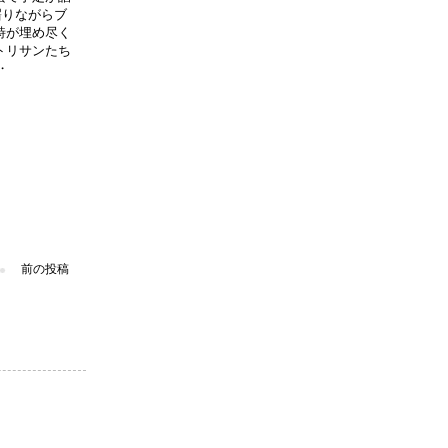
齧りながらブ
詩が埋め尽く
トリサンたち
‥
前の投稿