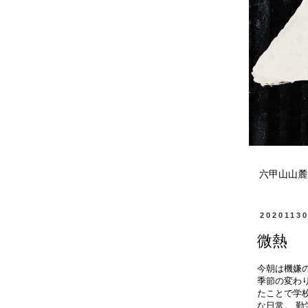
六甲山山麓
2020113
微熱
今朝は機嫌の
季節の変わ
たことで学
な日常。 