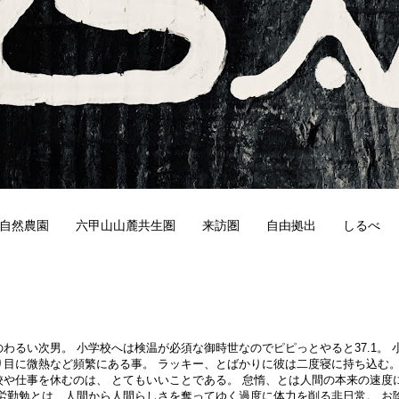
自然農園
六甲山山麓共生圏
来訪圏
自由拠出
しるべ
0
わるい次男。 小学校へは検温が必須な御時世なのでピピっとやると37.1。 
り目に微熱など頻繁にある事。 ラッキー、とばかりに彼は二度寝に持ち込む。
校や仕事を休むのは、 とてもいいことである。 怠惰、とは人間の本来の速度
勤労勤勉とは、人間から人間らしさを奪ってゆく過度に体力を削る非日常。 お